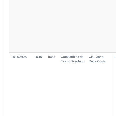
20260808
19:10
19:45
Companhias do
Cia. Maria
B
Teatro Brasileiro
Della Costa