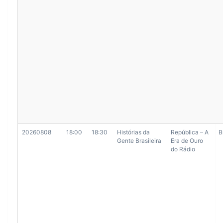
20260808
18:00
18:30
Histórias da
República – A
B
Gente Brasileira
Era de Ouro
do Rádio