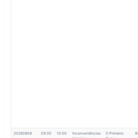
20260808
09:30
10:00
Inconveniências
O Primeiro
B