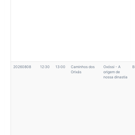
20260808
12:30
13:00
Caminhos dos
Oxóssi - A
B
Orixás
origem de
nossa dinastia