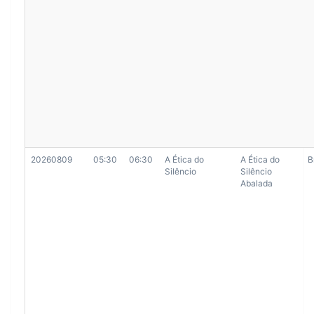
20260809
05:30
06:30
A Ética do
A Ética do
B
Silêncio
Silêncio
Abalada