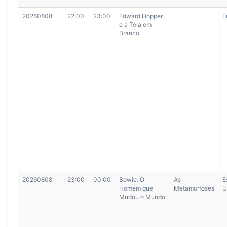
20260808
22:00
23:00
Edward Hopper
F
e a Tela em
Branco
20260808
23:00
00:00
Bowie: O
As
E
Homem que
Metamorfoses
U
Mudou o Mundo