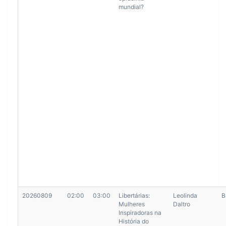
mundial?
20260809
02:00
03:00
Libertárias:
Leolinda
B
Mulheres
Daltro
Inspiradoras na
História do