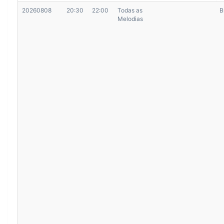
20260808
20:30
22:00
Todas as
B
Melodias