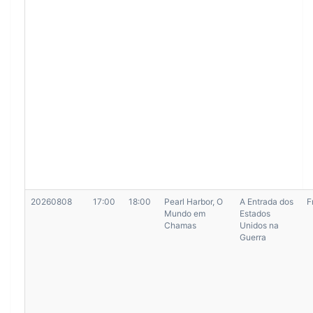
20260808
17:00
18:00
Pearl Harbor, O
A Entrada dos
F
Mundo em
Estados
Chamas
Unidos na
Guerra