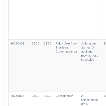
20260808
08:00
08:30
Raiz - Arte Afro-
Juliana dos
B
Brasileira
Santos: O
Contemporânea
azul que
movimenta e
se dissipa
20260808
08:30
09:30
Consciência³
A
B
Consciência
em Si