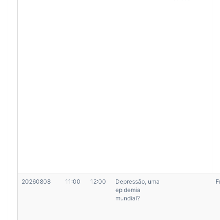
20260808
11:00
12:00
Depressão, uma
F
epidemia
mundial?