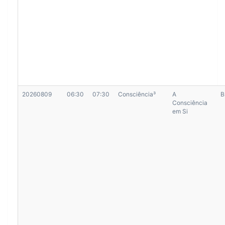
20260809
06:30
07:30
Consciência³
A
B
Consciência
em Si