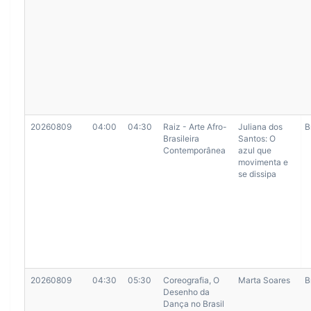
20260809
04:00
04:30
Raiz - Arte Afro-
Juliana dos
B
Brasileira
Santos: O
Contemporânea
azul que
movimenta e
se dissipa
20260809
04:30
05:30
Coreografia, O
Marta Soares
B
Desenho da
Dança no Brasil