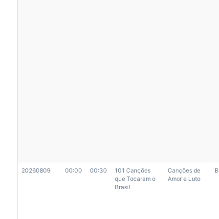
20260809
00:00
00:30
101 Canções
Canções de
B
que Tocaram o
Amor e Luto
Brasil