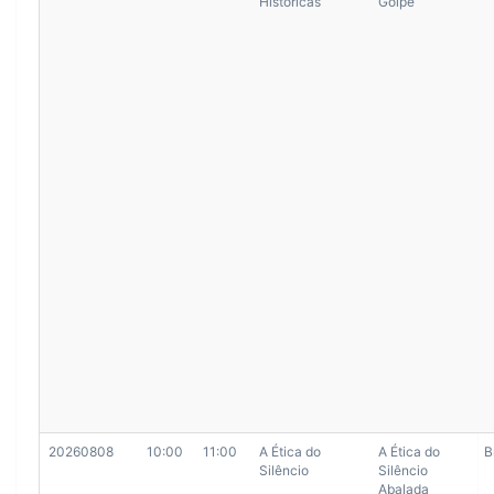
Históricas
Golpe
20260808
10:00
11:00
A Ética do
A Ética do
B
Silêncio
Silêncio
Abalada