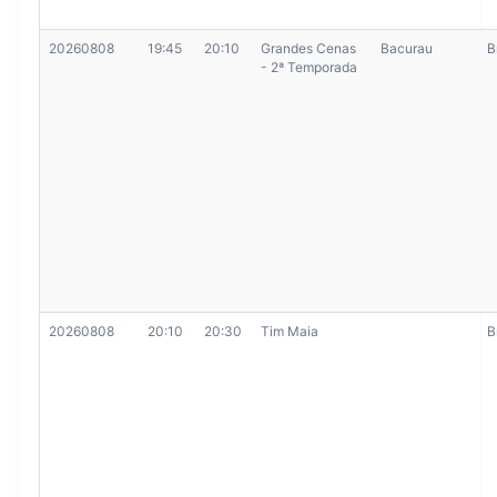
20260808
19:45
20:10
Grandes Cenas
Bacurau
B
- 2ª Temporada
20260808
20:10
20:30
Tim Maia
B