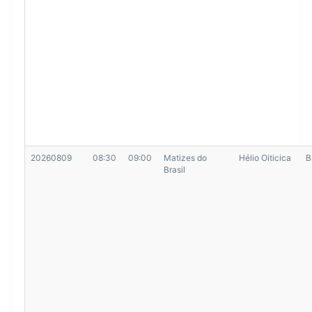
20260809
08:30
09:00
Matizes do
Hélio Oiticica
B
Brasil