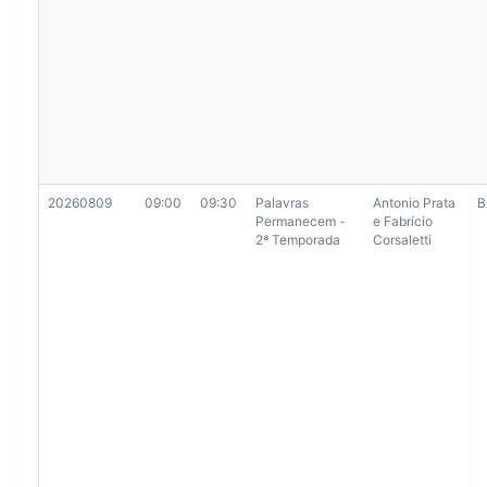
20260809
09:00
09:30
Palavras
Antonio Prata
B
Permanecem -
e Fabrício
2ª Temporada
Corsaletti