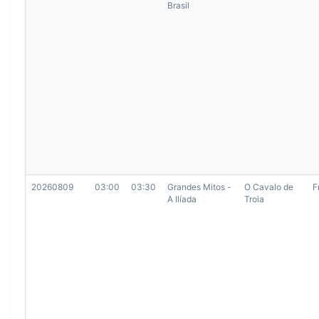
Brasil
20260809
03:00
03:30
Grandes Mitos -
O Cavalo de
F
A Ilíada
Troia