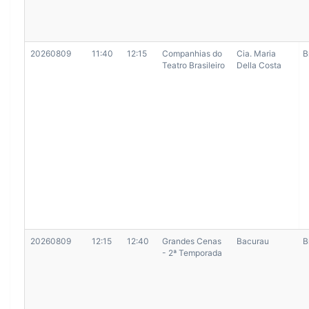
20260809
11:40
12:15
Companhias do
Cia. Maria
B
Teatro Brasileiro
Della Costa
20260809
12:15
12:40
Grandes Cenas
Bacurau
B
- 2ª Temporada