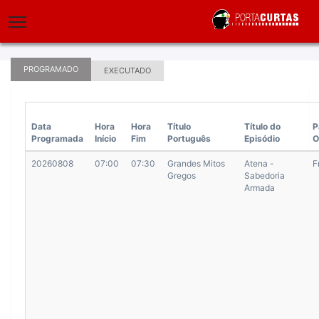
GRADE DE PROGRAMAÇÃO (FORMATO ANCINE)
PROGRAMADO
EXECUTADO
Data
Hora
Hora
Título
Título do
P
Programada
Início
Fim
Português
Episódio
O
20260808
07:00
07:30
Grandes Mitos
Atena -
F
Gregos
Sabedoria
Armada