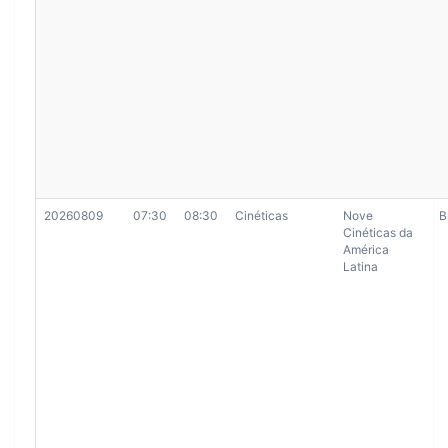
20260809
07:30
08:30
Cinéticas
Nove
B
Cinéticas da
América
Latina