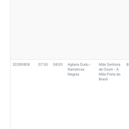
20260808
07:30
08:00
Agbara Dudu -
Mãe Senhora
B
Narrativas
de Oxum - A
Negras
Mãe Preta do
Brasil