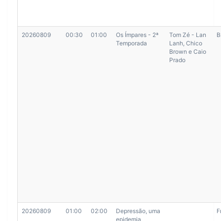
20260809
00:30
01:00
Os Ímpares - 2ª
Tom Zé - Lan
B
Temporada
Lanh, Chico
Brown e Caio
Prado
20260809
01:00
02:00
Depressão, uma
F
epidemia