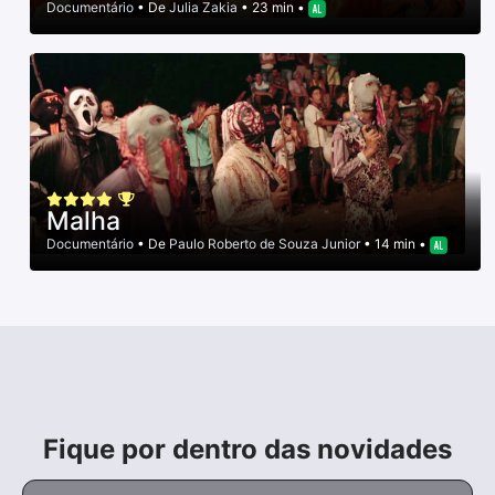
Documentário
• De
Julia Zakia
• 23 min •
Malha
Documentário
• De
Paulo Roberto de Souza Junior
• 14 min •
Fique por dentro das novidades