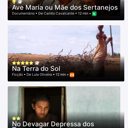
Ave Maria ou Mãe dos Sertanejos
Documentário
• De
Camilo Cavalcante
• 12 min •
Na Terra do Sol
Ficção
• De
Lula Oliveira
• 12 min •
No Devagar Depressa dos