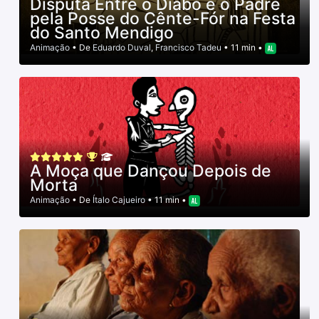
Disputa Entre o Diabo e o Padre
pela Posse do Cênte-Fór na Festa
do Santo Mendigo
Animação
• De
Eduardo Duval
,
Francisco Tadeu
• 11 min •
A Moça que Dançou Depois de
Morta
Animação
• De
Ítalo Cajueiro
• 11 min •