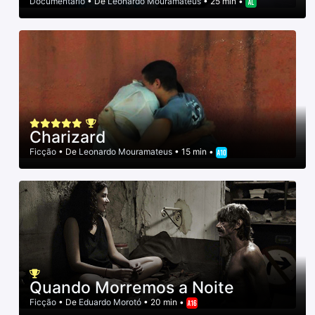
Documentário
• De
Leonardo Mouramateus
• 25 min •
Charizard
Ficção
• De
Leonardo Mouramateus
• 15 min •
Quando Morremos a Noite
Ficção
• De
Eduardo Morotó
• 20 min •