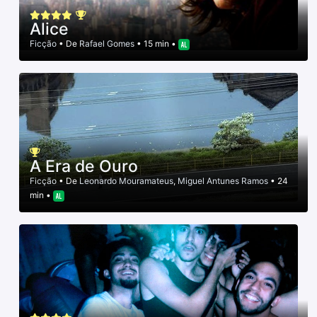
Alice
Ficção
• De
Rafael Gomes
• 15 min •
A Era de Ouro
Ficção
• De
Leonardo Mouramateus
,
Miguel Antunes Ramos
• 24
min •