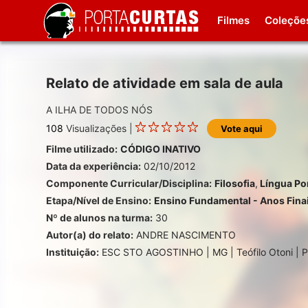
Filmes
Coleçõe
Relato de atividade em sala de aula
A ILHA DE TODOS NÓS
108
Visualizações |
Vote aqui
Filme utilizado:
CÓDIGO INATIVO
Data da experiência:
02/10/2012
Componente Curricular/Disciplina:
Filosofia
,
Língua Po
Etapa/Nível de Ensino:
Ensino Fundamental - Anos Fina
Nº de alunos na turma:
30
Autor(a) do relato:
ANDRE NASCIMENTO
Instituição:
ESC STO AGOSTINHO | MG | Teófilo Otoni | P