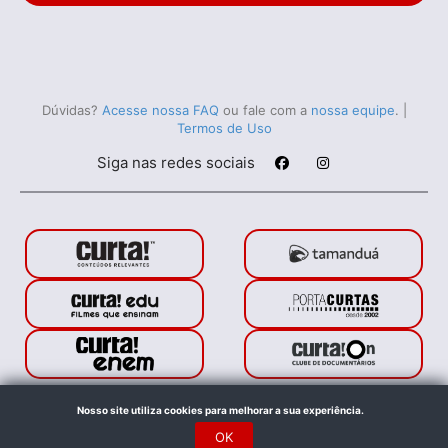
Dúvidas?
Acesse nossa FAQ
ou fale com a
nossa equipe
.
|
Termos de Uso
Siga nas redes sociais
Porta Curtas © 2021. Todos os direitos reservados.
Nosso site utiliza cookies para melhorar a sua experiência.
Feito com
no Rio de Janeiro
OK