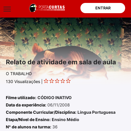
ENTRAR
Relato de atividade em sala de aula
O TRABALHO
130
Visualizações |
Filme utilizado:
CÓDIGO INATIVO
Data da experiência:
06/11/2008
Componente Curricular/Disciplina:
Língua Portuguesa
Etapa/Nível de Ensino:
Ensino Médio
Nº de alunos na turma:
36