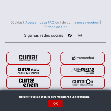
Dúvidas?
Acesse nossa FAQ
ou fale com a
nossa equipe
.
|
Termos de Uso
Siga nas redes sociais
Porta Curtas © 2021. Todos os direitos reservados.
Nosso site utiliza cookies para melhorar a sua experiência.
Feito com
no Rio de Janeiro
OK