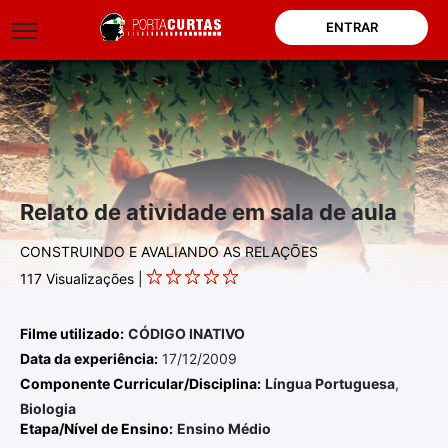
ENTRAR
Relato de atividade em sala de aula
CONSTRUINDO E AVALIANDO AS RELAÇÕES
117
Visualizações |
Filme utilizado:
CÓDIGO INATIVO
Data da experiência:
17/12/2009
Componente Curricular/Disciplina:
Língua Portuguesa
,
Biologia
Etapa/Nível de Ensino:
Ensino Médio