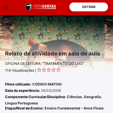
ENTRAR
Relato de atividade em sala de aula
OFICINA DE LEITURA: "TRATAMENTO DO LIXO"
114
Visualizações |
Filme utilizado:
CÓDIGO INATIVO
Data da experiência:
24/03/2008
Componente Curricular/Disciplina:
Ciências
,
Geografia
,
Língua Portuguesa
Etapa/Nível de Ensino:
Ensino Fundamental - Anos Finais