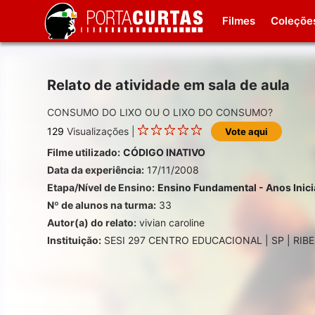
Filmes
Coleçõe
Relato de atividade em sala de aula
CONSUMO DO LIXO OU O LIXO DO CONSUMO?
129
Visualizações |
Vote aqui
Filme utilizado:
CÓDIGO INATIVO
Data da experiência:
17/11/2008
Etapa/Nível de Ensino:
Ensino Fundamental - Anos Inici
Nº de alunos na turma:
33
Autor(a) do relato:
vivian caroline
Instituição:
SESI 297 CENTRO EDUCACIONAL | SP | RIBE