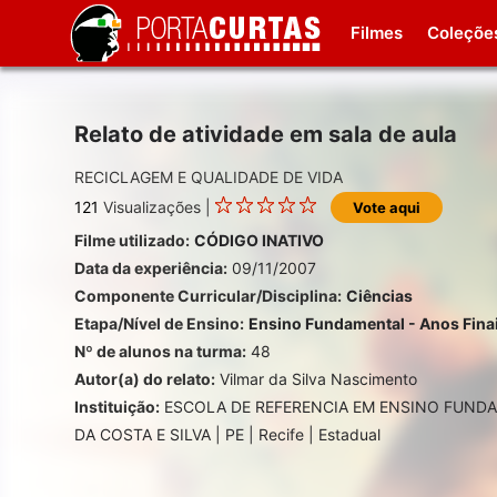
Filmes
Coleçõe
Relato de atividade em sala de aula
RECICLAGEM E QUALIDADE DE VIDA
121
Visualizações |
Vote aqui
Filme utilizado:
CÓDIGO INATIVO
Data da experiência:
09/11/2007
Componente Curricular/Disciplina:
Ciências
Etapa/Nível de Ensino:
Ensino Fundamental - Anos Fina
Nº de alunos na turma:
48
Autor(a) do relato:
Vilmar da Silva Nascimento
Instituição:
ESCOLA DE REFERENCIA EM ENSINO FUND
DA COSTA E SILVA | PE | Recife | Estadual