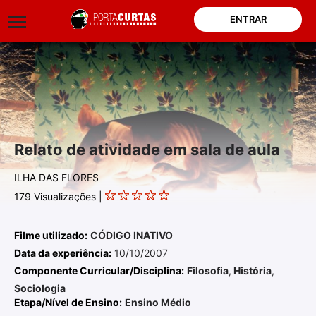
ENTRAR
Relato de atividade em sala de aula
ILHA DAS FLORES
179
Visualizações |
Filme utilizado:
CÓDIGO INATIVO
Data da experiência:
10/10/2007
Componente Curricular/Disciplina:
Filosofia
,
História
,
Sociologia
Etapa/Nível de Ensino:
Ensino Médio