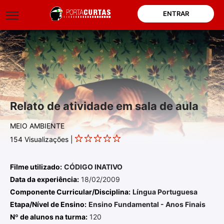
ENTRAR
Relato de atividade em sala de aula
MEIO AMBIENTE
154
Visualizações |
Filme utilizado:
CÓDIGO INATIVO
Data da experiência:
18/02/2009
Componente Curricular/Disciplina:
Língua Portuguesa
Etapa/Nível de Ensino:
Ensino Fundamental - Anos Finais
Nº de alunos na turma:
120