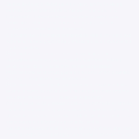
Santos do Colégio Metodista Americano, em Porto Alegre,
permitiu que as crianças da turma de 4º ano do Ensino
Fundamental I desenvolvessem e aperfeiçoassem suas
habilidades leitoras e escritoras, naquilo que, hoje, os
educadores denominam de letramento.
O documentário Pequenos tormentos da vida é um relato das
experiências pedagógicas da professora Cláudia que aceitou
alguns desafios:
 Como trabalhar com crianças "passarinhos" que
desconhecem o modo de locomoção "caminhar", adoram
pular, correr, saltar e só se movimentam às pressas?
 Como fazer as crianças gostarem e descobrirem o sentido
e a magia das palavras escalafobéticas?
 Como fazer com que elas se aproximem do gênero textual
poema, a ponto de desafiarem umas às outras para externar
seus sentimentos a partir de leitura de poemas?
Durante as aulas da professora Cláudia, a turma do 4º ano de
modo bastante lúdico e, principalmente, criativo e interativo,
descobriu o universo da poesia de Mário Quintana, conheceu
aspectos de sua biografia e produção literária.
Assistir a este documentário para além de conhecer uma bem
sucedida experiência pedagógica é também um exercício aos