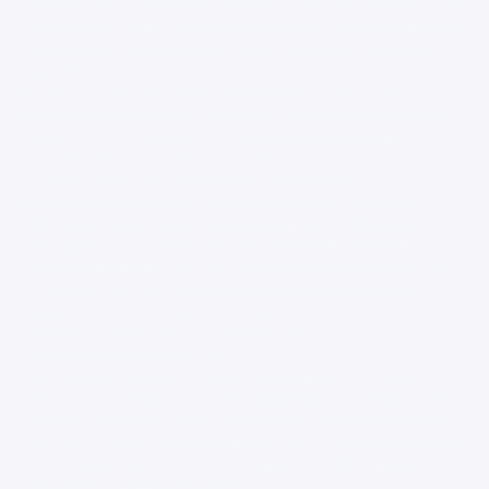
espectadores que permite sentirem a vida que pulsa em uma
sala de aula, quando esta se traduz em um ambiente no qual
as crianças têm espaço para refletir, discordar, descobrir,
experimentar.
A sala da professora Cláudia tem de tudo: choro, riso,
manifestações de apoio e protestos, só não existe o silêncio
apático. Lá a vida pulsa como na poesia de Quintana.
2. Antes e depois da seção de cinema
O cenário é uma escola gaúcha da rede privada,
particularmente a sala de aula da professora Cláudia os
principais protagonistas são seus alunos e a professora
"maluquinha", na melhor acepção de Ziraldo, o enredo é o
mergulho infantil na rica produção poética de Quintana. Essa
é a mistura para que os expectadores do documentário
Pequenos tormentos da vida apropriem-se de uma
experiência bem sucedida em educação.
Pequenos tormentos da vida
"De cada lado da sala de aula, pelas janelas altas, o azul
convida os meninos, as nuvens desenrolam-se, lentas, como
quem vai inventando preguiçosamente uma história sem fim...
Sem fim é a aula: e nada acontece, nada... Bocejos e moscas.
Se ao menos, pensa Lili, se ao menos um avião entrasse por
uma janela e saísse pela outra!