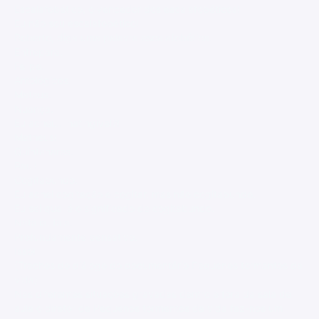
Escalafobético, o vencedor dos escalafobéticos!
Eu não sou escalafobético!
Roberto, diga uma palavra escalafobética.
Entrepara.
Felipe.
Antológicos.
Mateus.
Nuança.
Eu achei... inatingível?!
Matheus!
Quintanares.
Raul!
Cogitabundo.
Eu achei cogitação e cogitar, mas não cogitabundo.
Eu sei qual é o significado de cogitabundo.
Natália, fala.
Profundamente pensativo.
Isso!
(Trechos do diálogo do documentário Pequenos tormentos da
vida)
Nas diferentes situações gravadas dentro e fora da sala de
aula o diretor de Pequenos tormentos da vida faz-nos um