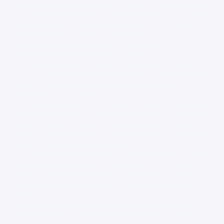
escrevi uma palavra esquisita lá. E eu creio que alguém falou
que essa palavra é invulgar. É uma palavra culta. Não, não é
uma palavra culta. É uma palavra engraçada. Porque as
crianças gostam de palavras escalafobéticas."
(Depoimento de Mário Quintana, reproduzido no
documentário Pequenos Tormentos da Vida)
A questão, portanto, não reside em apresentar às crianças
textos que de tão facilitados tornam-se incapazes de fazê-las
crescerem e se desenvolverem, porque subestimam sua
curiosidade diante do mundo.
As crianças necessitam ter acesso a textos ricos que possam
ampliar seu vocabulário, que as ajudem a "ler nas entrelinhas",
que as capacitem a serem "leitoras do mundo". Se nós não
criarmos medo em relação às descobertas delas, elas não se
intimidam com palavras desconhecidas.
Às crianças da sala da professora Cláudia no meio do furacão
de atitudes e sentimentos que é a infância bem vivida foi
permitida a descoberta da poesia de Quintana e nesse
processo elas desenvolveram suas habilidades leitoras e
escritoras.
A professora Cláudia realiza bons projetos que incorporam
bons textos literários estimulando seus alunos a apreciarem a