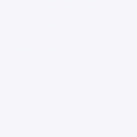
poesia em todas as suas dimensões. Atentem para este
diálogo diante da proposta dessa professora que se aproveita
do termo "engraçado" - escalafobético - para criar ruídos e
ampliar a curiosidade das crianças sobre o universo da poesia
de Quintana e, ao mesmo tempo, desenvolver e ampliar suas
habilidades leitoras:
"Sabe o que é escalafobético, Carol?
Vamos procurar no dicionário?
Escalafobético, tu sabe o que é?
Não.
Achei!!!
Tu encontrou???
Es-ca-la-fo-bé-ti-co. O que que tá escrito aqui?
Desajeitado, esquisito...
Quatro: procurar palavras escalafobéticas nos poemas de
Mario Quintana.
Escalafobético!
Ímpar!
Par!
Venci! Tu é um escalafobético!
1, 2, 3, 4, 5, 6, 7, 8, 9, 10, 11, 12, 13, 14, 15, 16, 17.
Tu é o escalafobético!
Póoooooooo!!!