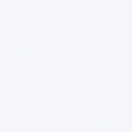
dominam uma série de informações da vida do autor e
chegam à sofisticação de selecionarem entre a gama de
dados que possuem quais devem fazer parte ou não do texto
informativo que estão redigindo. Outras brincam com os
dados que possuem e criam interpretações próprias sobre
eles, como na contabilidade das supostas gestações de
Cecília Meireles.
No documentário também percebemos como a professora faz
uso de outras linguagens para que as crianças se expressem
e reapresentem o que aprenderam para além da oralidade e
escrita, como na proposta da elaboração de desenhos para
ilustrar os pequenos "tormentos" da turma.
Assim, ao longo do documentário é possível observar como
em um ambiente que à primeira vista parece desorganizado,
ocorre exatamente o contrário: as crianças sonolentas das
primeiras horas da manhã são desafiadas o tempo todo pela
mediação consciente da professora Cláudia e aprendem e se
desenvolvem emocional e cognitivamente.
Elas desenvolvem habilidades e procedimentos importantes
para ampliar sua competência leitora sem, contudo,
burocratizar a aprendizagem, pois encontram espaço para o
dissenso, para a criação, para falar sobre o que estão
sentindo e sobre suas percepções de modo bastante crítico e