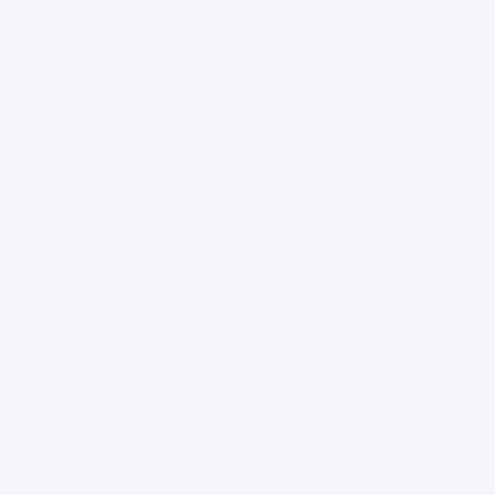
Ai, quem não sabia?!!!
Eu não sabia que o Mario Quintana
Viajou pro Rio de Janeiro e conheceu a Cecília Meirelles.
Ela é namorada do Mario.
Nada a ver, ele só escondia o amor por ela!
Eles só se conheceram!
É!
E o Mario gostava dela, mas ela já era casada.
É. E teve sete filhos.
Cresceu sete vezes a barriga ou teve gêmeos?
Deve ter tido gêmeos duas vezes
E depois um sozinho!
Daí dá cinco!
Não, três...
Não, dois... dois gêmeos, dois...
Ela teve três vezes e dois gêmeos...
É... então dá seis e mais um dá sete!
Pode ser dois trigêmeos, se já existia os trigêmeos...
Bah...."
(Trechos do diálogo das crianças no documentário Pequenos
tormentos da infância)
Há qualidade na discussão das crianças: várias delas