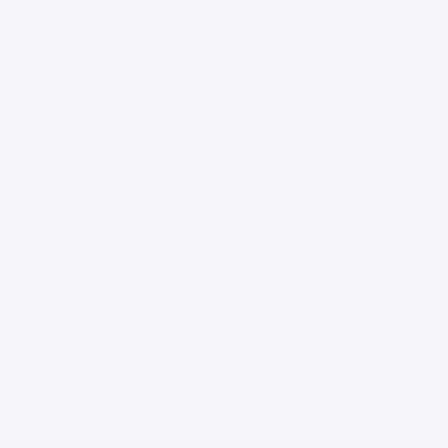
No diálogo das crianças, podemos verificar, inclusive, os
diferentes níveis de competência leitora e como é importante
que esses alunos estabeleçam trocas entre si:
""Osaria"?
Que que é "osaria"?
Não sei.
Deixa eu ver.
A, b, c, d, e, f, g, h, i, j, k, l, m, n, o!
É com dois esses!
Aqui, achei!"
(Trechos do diálogo do documentário Pequenos tormentos da
infância).
Nas cenas que mostram o momento em que os alunos da
professora Cláudia estão produzindo a biografia de Quintana,
podemos vê-las discutindo nos grupos quais informações
relevantes devem conter esse tipo de produção textual:
"Tá gente, que que a gente vai escrever afinal de contas?
Ai, já sei! 1906, que foi quando ele nasceu!
Ai, isso todo mundo sabe!
Eu descobri que ele morava no Majestic.
Isso eu já sabia.
Não, ele morava dentro dele mesmo!
Eu descobri que ele morava num hotel!