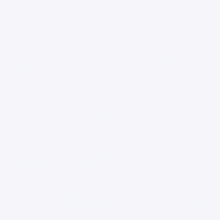
entrelinhas", ou seja, preencher lacunas, capacitando-a a
interpretação.
A poesia trabalhada em sala de aula pode ser o ponto de
partida à admiração, ou seja, o ato da criança abrir-se ao
desconhecido e "ler" o mundo através do prazer fantástico
das imagens, construindo seu imaginário, acionando-o e
modificando-o e, assim, reconhecendo-se como ser
pensante."
(Clarice Braatz Schmidt e Rosana Ferreira Terra. "Poesia
infantil na sala de aula", 2003).
O trabalho cuidadoso da professora Cláudia com a poesia de
Quintana mostra-nos o quanto ela tem consciência e controle
do projeto que desenvolve.
O diálogo proposto de verificação de leitura e compreensão
para o poema "Pequenos tormentos da vida" abre espaço
para as crianças se expressarem em relação à grandeza dos
"tormentos" que as afligem.
Vemos as crianças falarem de suas relações com as práticas
escolares e com as disciplinas e vemos várias outras
discordarem ou concordarem com os tormentos apresentados
pelos colegas. Vemos também elas se expressarem a respeito
de suas relações com os irmãos mais novos e/ou mais velhos