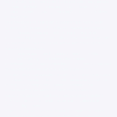
convite para refletirmos sobre a vida que pulsa nas crianças,
na poesia de Quintana e nas experiências de uma professora
que tem bastante segurança em relação aos seus objetivos
pedagógicos.
Os professores ao assistirem o documentário verão nesta
turma de 4º ano comportamento, expressões e desejos de
vários de seus alunos e poderão se inspirar no projeto
desenvolvido pela professora Cláudia para trazerem, por meio
da boa poesia, mais cor, sabor, sons e sentimentos para o
espaço da sala de aula.
As crianças ao assistirem Pequenos tormentos da vida
constatarão que alguém resolveu olhar o mundo
aproximando-se da perspectiva infantil, escutando o que elas
têm a dizer sobre seus medos, sobre o que acham
interessante, o que consideram chato. Elas perceberão que o
mundo adulto é capaz de descobrir que as crianças sabem
fazer poesia o tempo todo, quando há espaço para
expressarem o que sentem e como vêem o mundo,
especialmente na companhia do garoto, maroto Quintana.
3. E a sala de aula se transforma em sarau e oficinas de
múltiplas linguagens
"Trabalhar a poesia em sala de aula é fundamental, pois o
contato com o texto poético instrumentaliza a criança a "ler