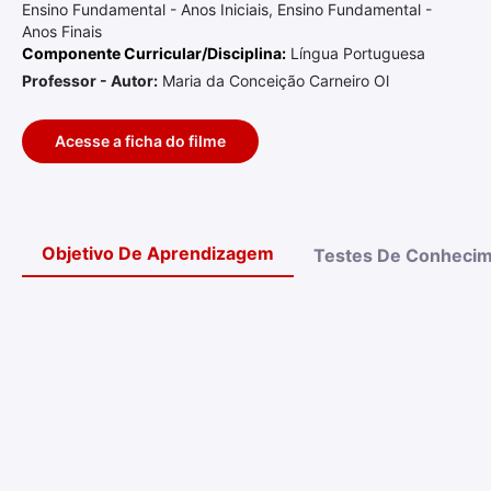
Ensino Fundamental - Anos Iniciais, Ensino Fundamental -
Anos Finais
Componente Curricular/Disciplina:
Língua Portuguesa
Professor - Autor:
Maria da Conceição Carneiro Ol
Acesse a ficha do filme
Objetivo De Aprendizagem
Testes De Conheci
Pra começo de conversa:
"Quando guri, eu tinha de me calar à mesa:
só as pessoas grandes falavam.
... agora, depois de adulto, tenho de ficar
calado para as crianças falarem."
Mario Quintana
Em um processo pouco ortodoxo , a professora Cláudia