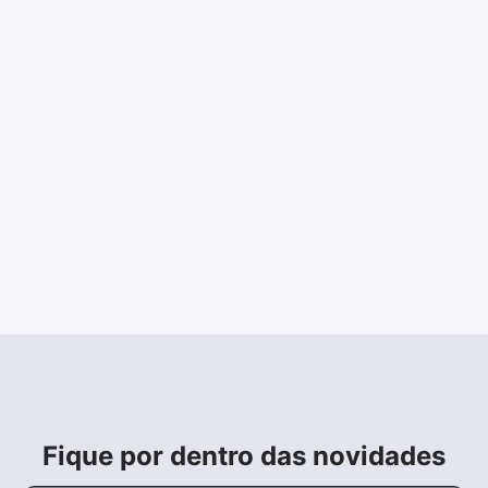
ativo.
Embora, literalmente, corram o tempo todo, quando são
convocadas a ter responsabilidades aderem de bom grado às
solicitações .
Percebemos que quando os professores têm clareza dos
objetivos que desejam alcançar com os projetos que
desenvolvem e encontram um mínimo de infra-estrutura para
executá-los (no caso, alguns livros, a visita à Casa de Cultura
Mário Quintana) os resultados alcançados são bastante
positivos. Ao longo do curta, Spolidoro documenta várias
situações que exemplificam isso: quando vemos não apenas a
autonomia crescente das crianças nas tarefas escolares, em
seus comentários e suas trocas, mas, principalmente, quando
o tema do estudo ocupa, inclusive, o horário do parque .
Fique por dentro das novidades