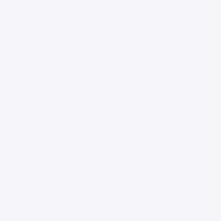
etc. Desse modo, a poesia além de ser compreendida,
interpretada e apreendida pelas crianças, oferece a elas a
possibilidade de expressarem seus próprios sentimentos.
As crianças se envolvem tanto com o projeto que ao
concordarem ou discordarem das impressões dos colegas
sobre a poesia de Quintana acionam informações que já
dominam sobre a vida do poeta: "A Victoria quer ser igual ao
Mario Quintana que não gostava de matemática".
Em vários momentos do documentário também percebemos
como as crianças, empolgadas pelo universo da poesia de
Quintana, aceitam desafios e fazem várias atividades úteis ao
aprendizado, mas comumente vistas como "chatas" por elas:
pesquisa em dicionários cópias produção de textos
informativos.
Há uma cena muito interessante no curta de Spolidoro na qual
as crianças com bastante autonomia recorrem à consulta ao
dicionário para descobrir o significado do termo "ossaria"
encontrado no poema Haikai:
"Em meio da ossaria
Uma caveira piscava-me...
Havia um vaga-lume dentro dela."
(QUINTANA, Mario. A vaca e o Hipogrifo, 1977).