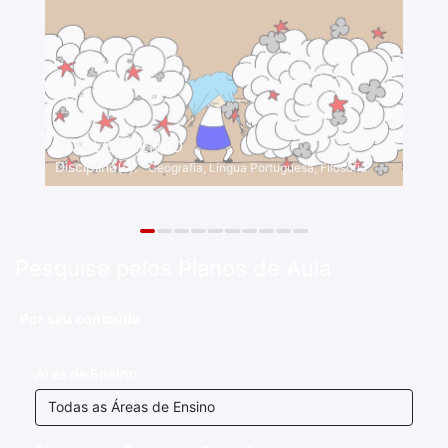
O JULGAMENTO
Disciplina(s):
Geografia, Língua Portuguesa, Filosofia
Pesquise
pelos Planos de Aula
Por seu conteúdo
Área de Ensino